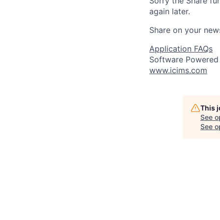
Sorry the Share fu
again later.
Share on your new
Application FAQs
Software Powered
www.icims.com
This 
See o
See op