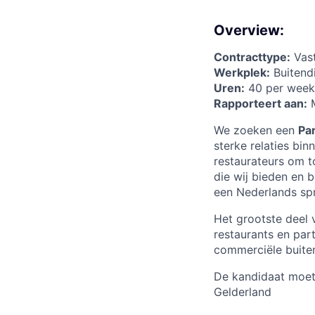
Overview:
Contracttype:
Vas
Werkplek:
Buitendi
Uren:
40 per week
Rapporteert aan:
M
We zoeken een
Pa
sterke relaties bin
restaurateurs om t
die wij bieden en 
een Nederlands spr
Het grootste deel 
restaurants en par
commerciële buiten
De kandidaat moet 
Gelderland