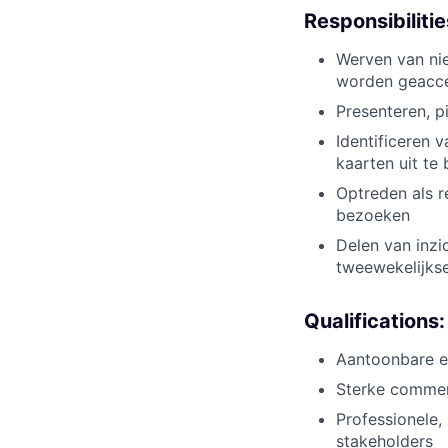
Responsibilitie
Werven van ni
worden geacc
Presenteren, 
Identificeren 
kaarten uit te 
Optreden als r
bezoeken
Delen van inz
tweewekelijks
Qualifications:
Aantoonbare e
Sterke commer
Professionele,
stakeholders