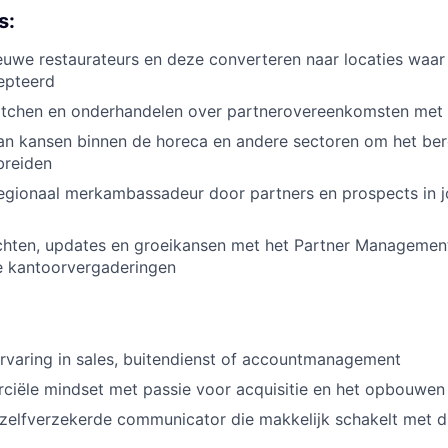
s:
euwe restaurateurs en deze converteren naar locaties waa
epteerd
pitchen en onderhandelen over partnerovereenkomsten met
van kansen binnen de horeca en andere sectoren om het be
breiden
egionaal merkambassadeur door partners en prospects in j
ichten, updates en groeikansen met het Partner Managemen
e kantoorvergaderingen
rvaring in sales, buitendienst of accountmanagement
ciële mindset met passie voor acquisitie en het opbouwen
 zelfverzekerde communicator die makkelijk schakelt met d