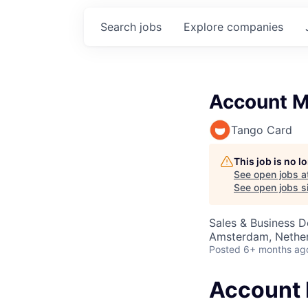
Search
jobs
Explore
companies
Account M
Tango Card
This job is no 
See open jobs a
See open jobs si
Sales & Business 
Amsterdam, Nethe
Posted
6+ months ag
Account 