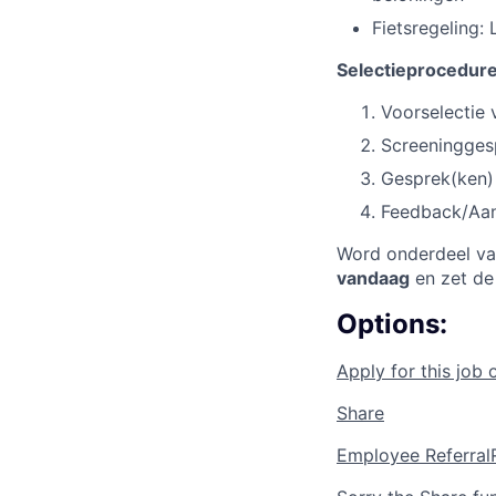
Fietsregeling: 
Selectieprocedure
Voorselectie 
Screeningges
Gesprek(ken)
Feedback/Aan
Word onderdeel va
vandaag
en zet de 
Options:
Apply for this job 
Share
Employee Referral