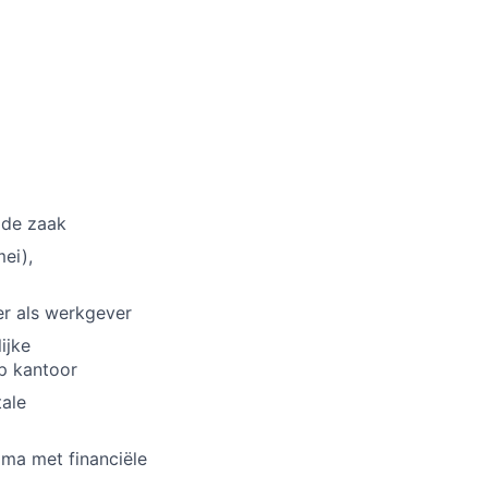
 de zaak
ei),
er als werkgever
ijke
op kantoor
tale
ma met financiële