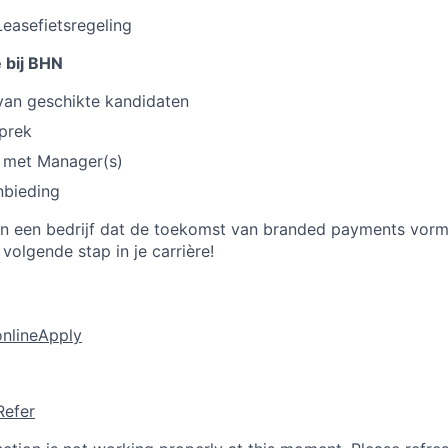
Leasefietsregeling
 bij BHN
van geschikte kandidaten
prek
 met Manager(s)
bieding
n een bedrijf dat de toekomst van branded payments vor
volgende stap in je carrière!
online
Apply
Refer