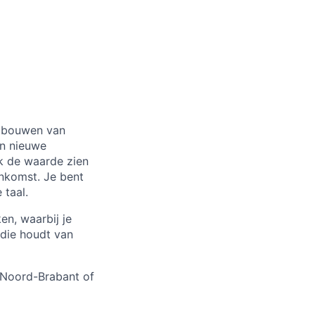
opbouwen van
an nieuwe
jk de waarde zien
enkomst. Je bent
taal.
en, waarbij je
 die houdt van
 Noord-Brabant of