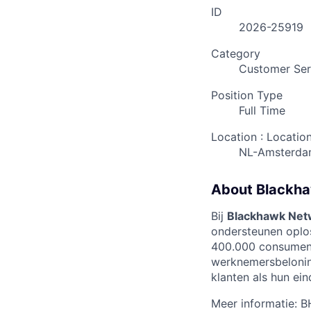
ID
2026-25919
Category
Customer Ser
Position Type
Full Time
Location : Locatio
NL-Amsterd
About Blackh
Bij
Blackhawk Net
ondersteunen oplos
400.000 consumentg
werknemersbeloning
klanten als hun ein
Meer informatie: 