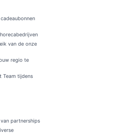
r cadeaubonnen
 horecabedrijven
reik van de onze
ouw regio te
t Team tijdens
 van partnerships
iverse