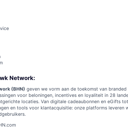
vice
n
am
awk Network:
work (BHN)
geven we vorm aan de toekomst van branded
singen voor beloningen, incentives en loyaliteit in 28 lan
erichte locaties. Van digitale cadeaubonnen en eGifts to
en en tools voor klantacquisitie: onze platforms leveren
dgebruikers.
BHN.com