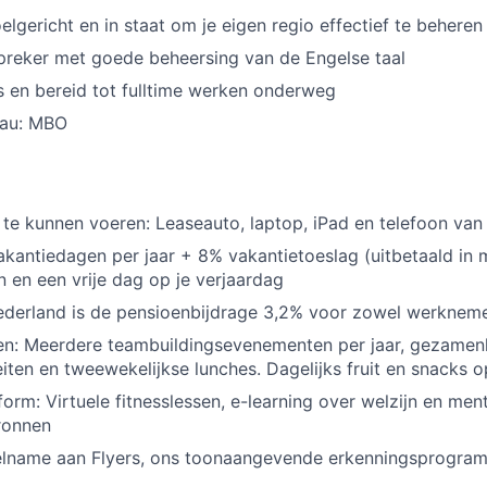
elgericht en in staat om je eigen regio effectief te beheren
preker met goede beheersing van de Engelse taal
js en bereid tot fulltime werken onderweg
eau: MBO
 te kunnen voeren: Leaseauto, laptop, iPad en telefoon van
akantiedagen per jaar + 8% vakantietoeslag (uitbetaald in m
en en een vrije dag op je verjaardag
Nederland is de pensioenbijdrage 3,2% voor zowel werknem
en: Meerdere teambuildingsevenementen per jaar, gezamenl
eiten en tweewekelijkse lunches. Dagelijks fruit en snacks 
form: Virtuele fitnesslessen, e-learning over welzijn en men
ronnen
elname aan Flyers, ons toonaangevende erkenningsprogram