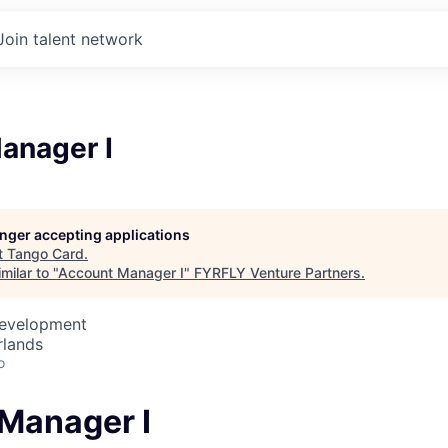
Join talent network
anager I
longer accepting applications
t
Tango Card
.
milar to "
Account Manager I
"
FYRFLY Venture Partners
.
Development
rlands
o
Manager I