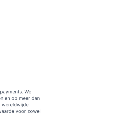
 payments. We
den en op meer dan
t wereldwijde
 waarde voor zowel