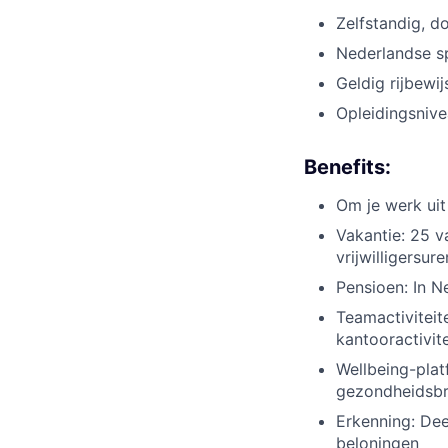
Zelfstandig, do
Nederlandse s
Geldig rijbewi
Opleidingsniv
Benefits:
Om je werk uit
Vakantie: 25 v
vrijwilligersur
Pensioen: In 
Teamactiviteit
kantooractivit
Wellbeing-plat
gezondheidsb
Erkenning: De
beloningen