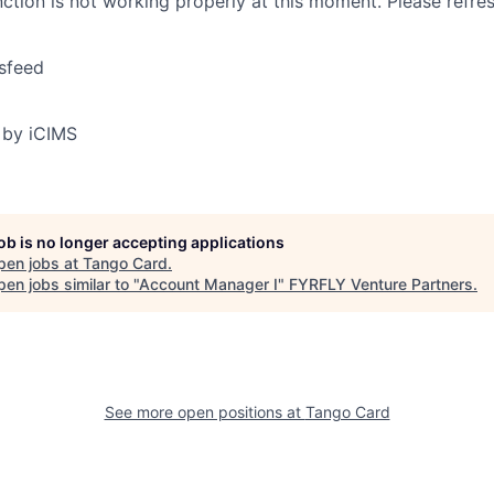
nction is not working properly at this moment. Please refre
sfeed
 by iCIMS
job is no longer accepting applications
pen jobs at
Tango Card
.
en jobs similar to "
Account Manager I
"
FYRFLY Venture Partners
.
See more open positions at
Tango Card